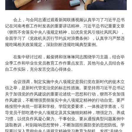
会上，与会同志通过观看新闻联播视频认真学习了习近平总书
记在河南考察工作时发表的重要讲话精神、习近平总书记重要文章
《锲而不舍落实中央八项规定精神，以优良党风引领社风民风》，
全面学习了《党政机关厉行节约反对浪费条例》，认真学习严禁违
规吃喝相关政策规定，深刻剖析违规吃喝典型案例。
在集中研讨过程，戴俊骋和张琳琳同志围绕学习主题，结合毕
业季工作和毕业生党员教育工作作重点发言。其他与会人员结合各
自工作实际，充分发言交流心得体会。
会议强调，制定实施中央八项规定是我们党在新时代的徙木立
信之举，是新时代管党治党的标志性措施。要坚持用习近平总书记
关于加强党的作风建设的重要论述统一思想和行动，锲而不舍加强
作风建设，不断增强贯彻落实中央八项规定精神的行动自觉。要严
格按照中央统一部署和学校、学院党委要求，一体推进学查改，引
导党员干部吃透中央八项规定及其实施细则精神，增强定力、养成
习惯，以优良作风凝心聚力、干事创业。要从通报典型问题案例中
汲取教训，时刻敲响思想警钟，不断加固拒腐防变的思想防线。学
院要以深入贯彻中央八项规定精神学习教育为契机，发挥“关键少