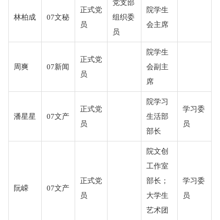
党支部
正式党
院学生
林柏成
07文秘
组织委
员
会主席
员
院学生
正式党
周爽
07新闻
会副主
员
席
院学习
正式党
学习委
潘星星
07文产
生活部
员
员
部长
院文创
工作室
正式党
部长；
学习委
阮嵘
07文产
员
大学生
员
艺术团