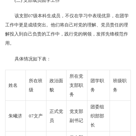
(二) 支部成员团学工作
该支部07级本科生成员，不仅在学习中表现优异，在团学
工作中更是成绩突出。他们将自己对党的理解、党员责任的理
解投入到自己负责的工作中，践行党的纲领，发挥先锋模范作
用。
具体情况如下表：
所在党
所在班
政治面
团学职
班级职
姓名
支部职
级
貌
务
务
务
团委组
正式党
党支部
朱曦济
07文产
织部部
员
副书记
长