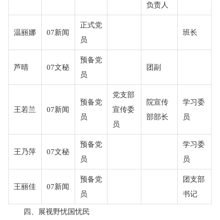
负责人
正式党
温丽娜
07新闻
班长
员
预备党
芦晴
07文秘
团副
员
党支部
预备党
院宣传
学习委
王若兰
07新闻
宣传委
员
部部长
员
员
预备党
学习委
王乃萍
07文秘
员
员
预备党
团支部
王丽佳
07新闻
员
书记
四、展视野忧国忧民