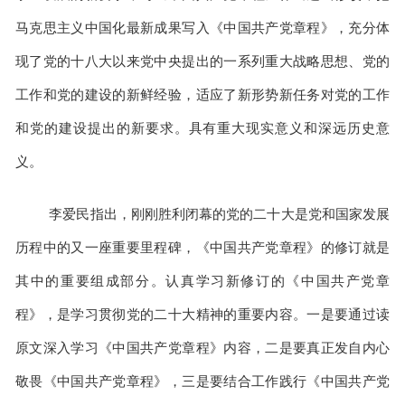
马克思主义中国化最新成果写入
《中国共产党章程》，
充分体
现
了
党的十八大以来党中央提出的一系列重大战略思想
、
党的
工作和党的建设的新鲜经验，适应
了
新形势新任务对党的工作
和党的建设提出的新要求。
具有重大现实意义和深远历史意
义。
李爱民指出，刚刚胜利闭幕的党的二十大是党和国家发展
历程中的又一座重要里程碑，
《中国共产党章程》
的修订就是
其中的重要组成部分。认真学习新修订的
《中国共产党章
程》，
是学习贯彻党的二十大精神的重要内容。一是要通过读
原文深入学习
《中国共产党章程》
内容，二是要真正发自内心
敬畏
《中国共产党章程》，
三是要结合工作践行
《中国共产党