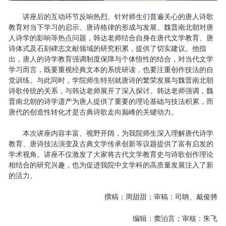
讲座后的互动环节反响热烈。针对师生们普遍关心的唐人诗歌
教育对当下学习的启示、唐诗格律的形成与发展、魏晋南北朝对唐
人诗学的影响等热点问题，韩达老师结合自身在唐代文学教育、唐
诗体式及石刻碑志文献领域的研究积累，提供了切实建议。他指
出，唐人的诗学教育强调制度保障与个体悟性的结合，对当代文学
学习而言，既要重视经典文本的系统研读，也要注重创作技法的自
觉训练。与此同时，学院师生特别就唐诗的繁荣发展与魏晋南北朝
诗歌传统的关系，与韩达老师展开了深入探讨。韩达老师强调，魏
晋南北朝的诗学遗产为唐人提供了重要的理论基础与技法积累，而
唐代的创造性转化才是古典诗歌走向巅峰的关键动力。
本次讲座内容丰富、视野开阔，为我院师生深入理解唐代诗学
教育、唐诗技法演变及古典文学传承创新等议题提供了富有启发的
学术视角。讲座不仅激发了大家将古代文学教育史与诗歌创作理论
相结合的研究兴趣，也为促进我院中文学科的高质量发展注入了新
的活力。
撰稿：周甜甜；审稿：司聃、戴俊骋
编辑：窦泊言；审核：朱飞