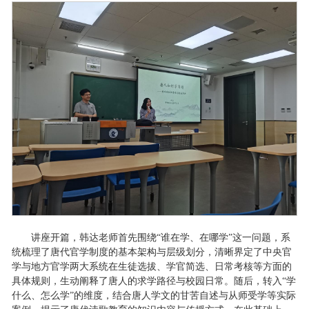
讲座开篇，韩达老师首先围绕“谁在学、在哪学”这一问题，系
统梳理了唐代官学制度的基本架构与层级划分，清晰界定了中央官
学与地方官学两大系统在生徒选拔、学官简选、日常考核等方面的
具体规则，生动阐释了唐人的求学路径与校园日常。随后，转入“学
什么、怎么学”的维度，结合唐人学文的甘苦自述与从师受学等实际