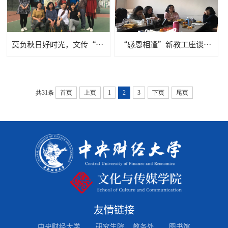
莫负秋日好时光，文传“绳”采舞飞扬——文传学院代表队参加集体跳绳比赛纪实
“感恩相逢”新教工座谈会——文传学院工会系列活动之四
共31条
首页
上页
1
2
3
下页
尾页
友情链接
中央财经大学
研究生院
教务处
图书馆