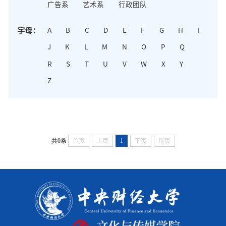
广告系
艺术系
行政团队
字母：
A
B
C
D
E
F
G
H
I
J
K
L
M
N
O
P
Q
R
S
T
U
V
W
X
Y
Z
共0条
首页
上页
1
下页
尾页