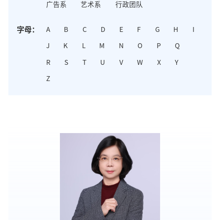
广告系
艺术系
行政团队
字母：
A
B
C
D
E
F
G
H
I
J
K
L
M
N
O
P
Q
R
S
T
U
V
W
X
Y
Z