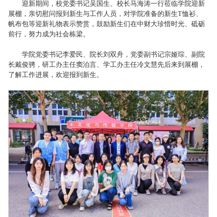
迎新期间，校党委书记吴国生、校长马海涛一行莅临学院迎新
展棚，亲切慰问报到新生与工作人员，对学院准备的新生T恤衫、
帆布包等迎新礼物表示赞赏，鼓励新生们在中财大珍惜时光、砥砺
前行，努力成为社会栋梁。
学院党委书记李爱民、院长刘双舟，党委副书记宗娅琮、副院
长戴俊骋，研工办主任窦泊言、学工办主任冷文慧先后来到展棚，
了解工作进展，欢迎报到新生。