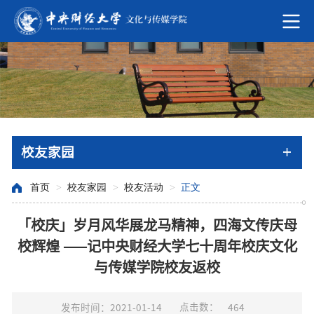
校友家园
首页
>
校友家园
>
校友活动
>
正文
「校庆」岁月风华展龙马精神，四海文传庆母
校辉煌 ——记中央财经大学七十周年校庆文化
与传媒学院校友返校
点击数：
发布时间：2021-01-14
464