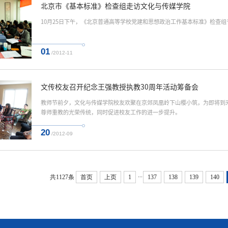
北京市《基本标准》检查组走访文化与传媒学院
10月25日下午，《北京普通高等学校党建和思想政治工作基本标准》检查
01
/2012-11
文传校友召开纪念王强教授执教30周年活动筹备会
教师节前夕，文化与传媒学院校友欢聚在京郊凤凰岭下山樱小筑，为即将到
尊师重教的光荣传统，同时促进校友工作的进一步提升。
20
/2012-09
...
共1127条
首页
上页
1
137
138
139
140