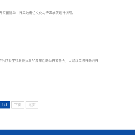
组专家苗建华一行实地走访文化与传媒学院进行调研。
来的院长王强教授执教30周年活动举行筹备会，以期以实际行动践行
141
下页
尾页