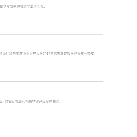
全体党支部书记参加了本次会议。
设》项目荣获中央财经大学2012年高等教育教学成果奖一等奖。
动，昨日此批爱心捐赠物资已经发往湖北。