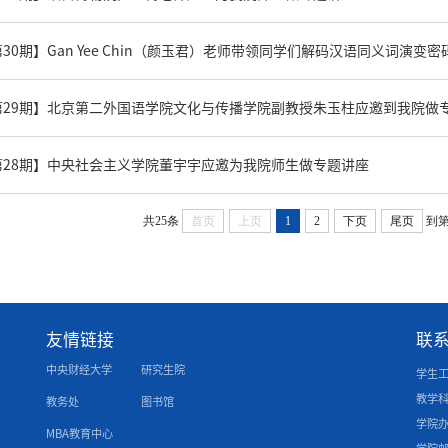
30期】Gan Yee Chin（颜玉君）老师带领同学们解码汉语同义词演变密
第29期】北京第二外国语学院文化与传播学院副教授朱玉柱应邀到我院做
第28期】中央社会主义学院董宇宇应邀为我院师生做专题讲座
共25条
首页
上页
1
2
下页
尾页
到
友情链接
联
中央财经大学
研究生院
学生工作
教学科研
教务处
图书馆
学院办公
MBA教育中心