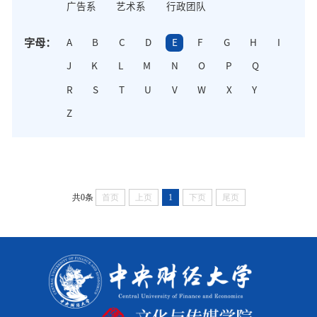
广告系
艺术系
行政团队
字母：
A
B
C
D
E
F
G
H
I
J
K
L
M
N
O
P
Q
R
S
T
U
V
W
X
Y
Z
共0条
首页
上页
1
下页
尾页