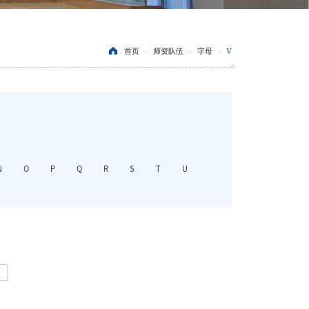
首页
>
师资队伍
>
字母
>
V
N
O
P
Q
R
S
T
U
页