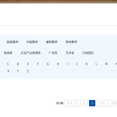
副高教师
中级教师
兼职教师
荣休教师
新闻系
文化产业管理系
广告系
艺术系
行政团队
C
D
E
F
G
H
I
J
K
L
M
X
Y
Z
共0条
首页
上页
1
下页
尾