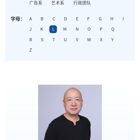
广告系
艺术系
行政团队
字母：
A
B
C
D
E
F
G
H
I
J
K
L
M
N
O
P
Q
R
S
T
U
V
W
X
Y
Z