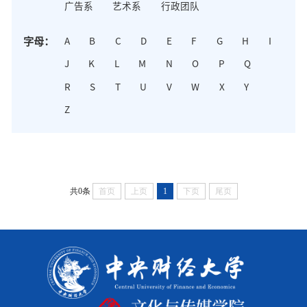
广告系
艺术系
行政团队
字母：
A
B
C
D
E
F
G
H
I
J
K
L
M
N
O
P
Q
R
S
T
U
V
W
X
Y
Z
共0条
首页
上页
1
下页
尾页